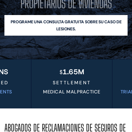
PROPIETARIOS DE VIVIENDAS
ABOGADO DE RECLAMACIONES POR
DAÑOS EN SEGUROS DE HOGAR
ABOGADO DE ACCIDENTES DE
PROGRAME UNA CONSULTA GRATUITA SOBRE SU CASO DE
CONSTRUCCIÓN MIAMI
LESIONES.
MASS TORT
RECLAMOS DE DEPÓSITO DE SEGURIDAD
ÁREAS QUE ATENDEMOS
MIAMI
KENDALL Y SOUTH MIAMI-DADE
HIALEAH
1.65M
$
DORAL
HOMESTEAD
SETTLEMENT
HOUSTON, TX
S
MEDICAL MALPRACTICE
TRIAL VE
RESULTADOS
EN
ES
ABOGADOS DE RECLAMACIONES DE SEGUROS DE