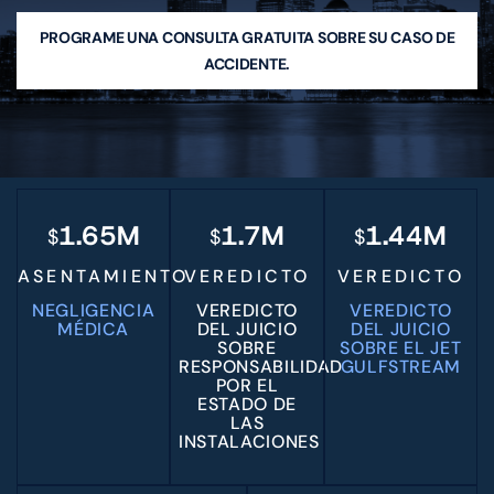
ABOGADO DE RECLAMACIONES POR
PROGRAME UNA CONSULTA GRATUITA SOBRE SU CASO DE
DAÑOS EN SEGUROS DE HOGAR
ACCIDENTE.
ABOGADO DE ACCIDENTES DE
CONSTRUCCIÓN MIAMI
MASS TORT
RECLAMOS DE DEPÓSITO DE SEGURIDAD
ÁREAS QUE ATENDEMOS
MIAMI
KENDALL Y SOUTH MIAMI-DADE
1.65M
1.7M
1.44M
$
$
$
HIALEAH
ASENTAMIENTO
VEREDICTO
VEREDICTO
DORAL
HOMESTEAD
NEGLIGENCIA
VEREDICTO
VEREDICTO
MÉDICA
DEL JUICIO
DEL JUICIO
HOUSTON, TX
SOBRE
SOBRE EL JET
RESULTADOS
RESPONSABILIDAD
GULFSTREAM
POR EL
EN
ESTADO DE
LAS
ES
INSTALACIONES