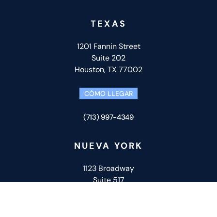
TEXAS
1201 Fannin Street
Suite 202
Houston, TX 77002
CÓMO LLEGAR
(713) 997-4349
NUEVA YORK
Sitio de Confianza
1123 Broadway
Verificado por:
Trustindex
Suite 517
New York, NY 10010
CÓMO LLEGAR